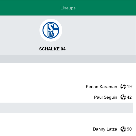
Lineups
SCHALKE 04
Kenan Karaman
19'
Paul Seguin
42'
Danny Latza
90'